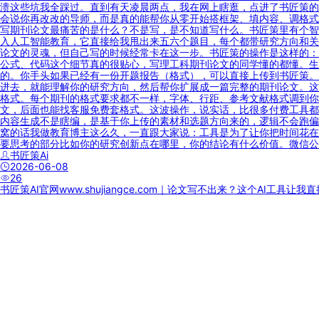
溃这些坑我全踩过。直到有天凌晨两点，我在网上瞎逛，点进了书匠策的
会说你再改改的导师，而是真的能帮你从零开始搭框架、填内容、调格式
写期刊论文最痛苦的是什么？不是写，是不知道写什么。书匠策里有个智
入人工智能教育，它直接给我甩出来五六个题目，每个都带研究方向和关
论文的灵魂，但自己写的时候经常卡在这一步。书匠策的操作是这样的：
公式、代码这个细节真的很贴心，写理工科期刊论文的同学懂的都懂。生
的。你手头如果已经有一份开题报告（格式），可以直接上传到书匠策。
进去，就能理解你的研究方向，然后帮你扩展成一篇完整的期刊论文。这
格式。每个期刊的格式要求都不一样，字体、行距、参考文献格式调到你
文，后面也能找客服免费套格式。这波操作，说实话，比很多付费工具都
内容生成不是瞎编，是基于你上传的素材和选题方向来的，逻辑不会跑偏
窝的话我做教育博主这么久，一直跟大家说：工具是为了让你把时间花在
要思考的部分比如你的研究创新点在哪里，你的结论有什么价值。微信公
书匠策Ai
2026-06-08
26
书匠策AI官网www.shujiangce.com｜论文写不出来？这个AI工具让我