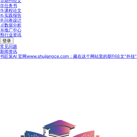
期刊论文
任务书
课程论文
实践报告
问卷设计
数据分析
推广中心
行业资讯
登录
常见问题
新闻资讯
书匠策AI 官网www.shujiangce.com：藏在这个网站里的期刊论文"