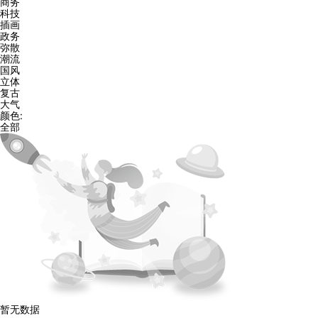
商务
科技
插画
政务
弥散
潮流
国风
立体
复古
大气
颜色:
全部
暂无数据