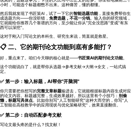
小时，可能连个标题都憋不出来。这种痛苦，懂的都懂。
然后我就发现了书匠策AI，试了一下它的
智能选题功能
，直接免费帮你生
成选题方向——你没听错，
免费选题，不花一分钱
。输入你的研究领域，
它就能给你推荐几个靠谱的方向，至少能让你从"完全没思路"变成"有东
西可以深挖"。
这对于刚入门写论文的本科生、研究生来说，简直就是救星。
📋 二、它的期刊论文功能到底有多能打？
好，重点来了。咱们今天聊的核心就是——
书匠策AI的期刊论文功能
。
这个功能说白了，就是帮你从选题→参考文献→大纲→全文，一站式搞
定。
✅ 第一步：输入标题，AI帮你"开脑洞"
你只需要把你想写的
完整文章标题
输进去，它就能根据标题内容生成对应
的论文内容。标题越完整，生成效果越好。所以这里有个小技巧：
别偷
懒，标题写具体点
。比如你别写"人工智能研究"这种大而空的，你写"人
工智能在高校教学中的应用现状与优化策略研究"，效果直接翻倍。
✅ 第二步：自动匹配参考文献
写论文最头疼的是什么？找文献！