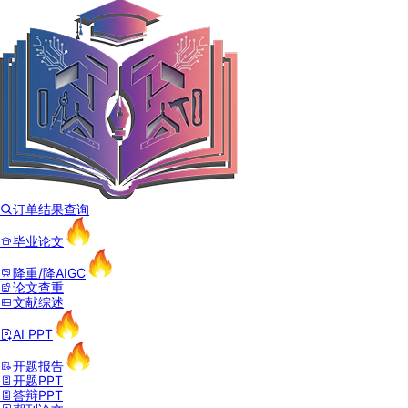
订单结果查询
毕业论文
降重/降AIGC
论文查重
文献综述
AI PPT
开题报告
开题PPT
答辩PPT