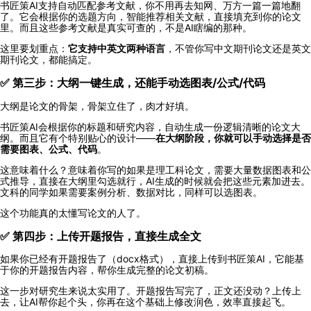
书匠策AI支持自动匹配参考文献，你不用再去知网、万方一篇一篇地翻
了。它会根据你的选题方向，智能推荐相关文献，直接填充到你的论文
里。而且这些参考文献是真实可查的，不是AI瞎编的那种。
这里要划重点：
它支持中英文两种语言
，不管你写中文期刊论文还是英文
期刊论文，都能搞定。
✅ 第三步：大纲一键生成，还能手动选图表/公式/代码
大纲是论文的骨架，骨架立住了，肉才好填。
书匠策AI会根据你的标题和研究内容，自动生成一份逻辑清晰的论文大
纲。而且它有个特别贴心的设计——
在大纲阶段，你就可以手动选择是否
需要图表、公式、代码
。
这意味着什么？意味着你写的如果是理工科论文，需要大量数据图表和公
式推导，直接在大纲里勾选就行，AI生成的时候就会把这些元素加进去。
文科的同学如果需要案例分析、数据对比，同样可以选图表。
这个功能真的太懂写论文的人了。
✅ 第四步：上传开题报告，直接生成全文
如果你已经有开题报告了（docx格式），直接上传到书匠策AI，它能基
于你的开题报告内容，帮你生成完整的论文初稿。
这一步对研究生来说太实用了。开题报告写完了，正文还没动？上传上
去，让AI帮你起个头，你再在这个基础上修改润色，效率直接起飞。