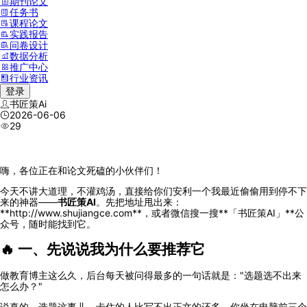
期刊论文
任务书
课程论文
实践报告
问卷设计
数据分析
推广中心
行业资讯
登录
书匠策Ai
2026-06-06
29
嗨，各位正在和论文死磕的小伙伴们！
今天不讲大道理，不灌鸡汤，直接给你们安利一个我最近偷偷用到停不下
来的神器——
书匠策AI
。先把地址甩出来：
**http://www.shujiangce.com**，或者微信搜一搜**「书匠策AI」**公
众号，随时能找到它。
🔥 一、先说说我为什么要推荐它
做教育博主这么久，后台每天被问得最多的一句话就是："选题选不出来
怎么办？"
说真的，选题这事儿，卡住的人比写不出正文的还多。你坐在电脑前三个