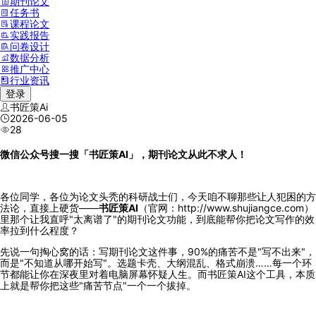
期刊论文
任务书
课程论文
实践报告
问卷设计
数据分析
推广中心
行业资讯
登录
书匠策Ai
2026-06-05
28
微信公众号搜一搜「书匠策AI」，期刊论文从此不求人！
各位同学，各位为论文头秃的科研战士们，今天咱不聊那些让人犯困的方
法论，直接上硬货——
书匠策AI
（官网：http://www.shujiangce.com）
里那个让我直呼"太离谱了"的期刊论文功能，到底能帮你把论文写作的效
率拉到什么程度？
先说一句掏心窝的话：写期刊论文这件事，90%的痛苦不是"写不出来"，
而是"不知道从哪开始写"。选题卡壳、大纲混乱、格式崩溃……每一个环
节都能让你在深夜里对着电脑屏幕怀疑人生。而书匠策AI这个工具，本质
上就是帮你把这些"痛苦节点"一个一个拔掉。