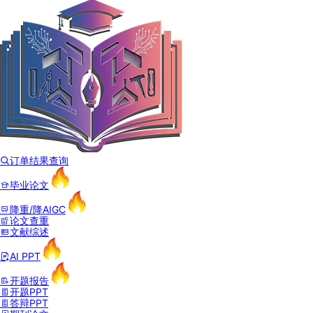
订单结果查询
毕业论文
降重/降AIGC
论文查重
文献综述
AI PPT
开题报告
开题PPT
答辩PPT