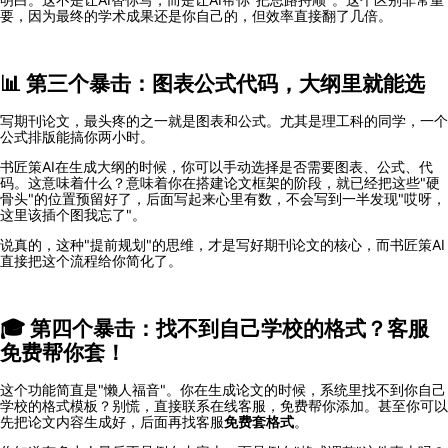
要，因为最终的学术成果还是你自己的，但效率直接翻了几倍。
📊 第三个暴击：图表公式代码，大纲里就能选
写期刊论文，最头疼的之一就是图表和公式。尤其是理工科的同学，一个
公式排版能搞你两小时。
书匠策AI在生成大纲的时候，你可以手动选择是否需要图表、公式、代
码。这意味着什么？意味着你在搭建论文框架的阶段，就已经把这些"硬
骨头"的位置预留好了，后面写起来心里有数，不会写到一半发现"哎呀，
这里该插个图我忘了"。
说真的，这种"提前规划"的思维，才是写好期刊论文的核心，而书匠策AI
直接把这个流程给你简化了。
🎓 第四个暴击：找不到自己学校的格式？客服
免费帮你套！
这个功能简直是"懒人福音"。你在生成论文的时候，系统里找不到你自己
学校的格式模板？别慌，直接联系在线客服，免费帮你添加。甚至你可以
先把论文内容生成好，后面再找客服
免费套格式
。