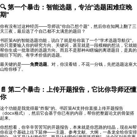
🔍 第一个暴击：智能选题，专治"选题困难症晚
期"
你有没有过这种经历——导师说"你自己想个题"，然后你在知网上翻了三
天三夜，最后选了个自己都不太满意的题目？
书匠策AI的智能选题功能，说白了就是给你装了一个"学术选题导航仪"。
你只需要输入你的研究方向、关键词，甚至就是一段模糊的想法，它就能
帮你生成一批靠谱的选题方向。而且不是那种AI瞎编的离谱题目，是真的
能往下写的、有学术价值的选题。
最关键的是——
免费选题
。对，你没看错，不花一分钱，先把选题这座大
山给你移了。
📄 第二个暴击：上传开题报告，它比你导师还懂
你
这个功能是我觉得最"炸裂"的。书匠策AI支持你直接上传开题报告
（docx格式），然后它会基于你已有的内容，帮你把整篇论文的骨架搭
起来。
你想想看，你辛辛苦苦写的开题报告，本来就是你思路的结晶，现在AI帮
你在这个基础上往下延伸——主题、参考文献、大纲，一条龙全给你安排
明白。这不是让AI替你写，而是让AI帮你"把思路捋顺"。这个区别非常重