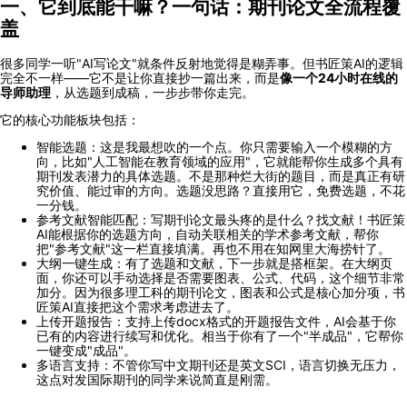
一、它到底能干嘛？一句话：期刊论文全流程覆
盖
很多同学一听"AI写论文"就条件反射地觉得是糊弄事。但书匠策AI的逻辑
完全不一样——它不是让你直接抄一篇出来，而是
像一个24小时在线的
导师助理
，从选题到成稿，一步步带你走完。
它的核心功能板块包括：
智能选题：这是我最想吹的一个点。你只需要输入一个模糊的方
向，比如"人工智能在教育领域的应用"，它就能帮你生成多个具有
期刊发表潜力的具体选题。不是那种烂大街的题目，而是真正有研
究价值、能过审的方向。选题没思路？直接用它，免费选题，不花
一分钱。
参考文献智能匹配：写期刊论文最头疼的是什么？找文献！书匠策
AI能根据你的选题方向，自动关联相关的学术参考文献，帮你
把"参考文献"这一栏直接填满。再也不用在知网里大海捞针了。
大纲一键生成：有了选题和文献，下一步就是搭框架。在大纲页
面，你还可以手动选择是否需要图表、公式、代码，这个细节非常
加分。因为很多理工科的期刊论文，图表和公式是核心加分项，书
匠策AI直接把这个需求考虑进去了。
上传开题报告：支持上传docx格式的开题报告文件，AI会基于你
已有的内容进行续写和优化。相当于你有了一个"半成品"，它帮你
一键变成"成品"。
多语言支持：不管你写中文期刊还是英文SCI，语言切换无压力，
这点对发国际期刊的同学来说简直是刚需。