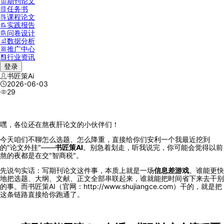
期刊论文
任务书
课程论文
实践报告
问卷设计
数据分析
推广中心
行业资讯
登录
书匠策Ai
2026-06-03
29
嘿，各位还在熬夜肝论文的小伙伴们！
今天咱们不聊怎么选题、怎么降重，直接给你们安利一个我最近挖到
的"论文外挂"——
书匠策AI
。别急着划走，听我说完，你可能会觉得以前
熬的夜都是在交"智商税"。
先说句实话：写期刊论文这件事，本质上就是一场
信息差游戏
。谁能更快
地把选题、大纲、文献、正文全部串联起来，谁就能把时间省下来去干别
的事。而书匠策AI（官网：http://www.shujiangce.com）干的，就是把
这条链路直接给你跑通了。