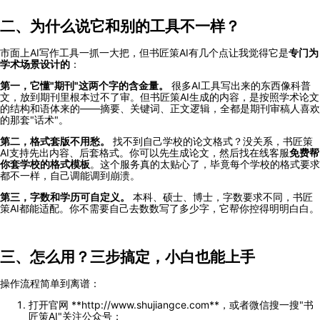
二、为什么说它和别的工具不一样？
市面上AI写作工具一抓一大把，但书匠策AI有几个点让我觉得它是
专门为
学术场景设计的
：
第一，它懂"期刊"这两个字的含金量。
很多AI工具写出来的东西像科普
文，放到期刊里根本过不了审。但书匠策AI生成的内容，是按照学术论文
的结构和语体来的——摘要、关键词、正文逻辑，全都是期刊审稿人喜欢
的那套"话术"。
第二，格式套版不用愁。
找不到自己学校的论文格式？没关系，书匠策
AI支持先出内容、后套格式。你可以先生成论文，然后找在线客服
免费帮
你套学校的格式模板
。这个服务真的太贴心了，毕竟每个学校的格式要求
都不一样，自己调能调到崩溃。
第三，字数和学历可自定义。
本科、硕士、博士，字数要求不同，书匠
策AI都能适配。你不需要自己去数数写了多少字，它帮你控得明明白白。
三、怎么用？三步搞定，小白也能上手
操作流程简单到离谱：
打开官网 **http://www.shujiangce.com**，或者微信搜一搜"书
匠策AI"关注公众号；