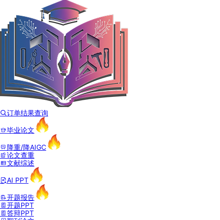
订单结果查询
毕业论文
降重/降AIGC
论文查重
文献综述
AI PPT
开题报告
开题PPT
答辩PPT