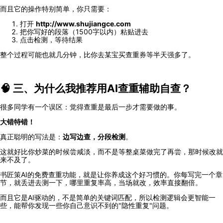
而且它的操作特别简单，你只需要：
打开
http://www.shujiangce.com
把你写好的段落（1500字以内）粘贴进去
点击检测，等待结果
整个过程可能也就几分钟，比你去某宝买查重券等半天强多了。
🧠 三、为什么我推荐用AI查重辅助自查？
很多同学有一个误区：觉得查重是最后一步才需要做的事。
大错特错！
真正聪明的写法是：
边写边查，分段检测
。
这就好比你炒菜的时候尝咸淡，而不是等整桌菜做完了再尝，那时候改就
来不及了。
书匠策AI的免费查重功能，就是让你养成这个好习惯的。你每写完一个章
节，就丢进去测一下，哪里重复率高，当场就改，效率直接翻倍。
而且它是AI驱动的，不是简单的关键词匹配，所以检测逻辑会更智能一
些，能帮你发现一些你自己意识不到的"隐性重复"问题。