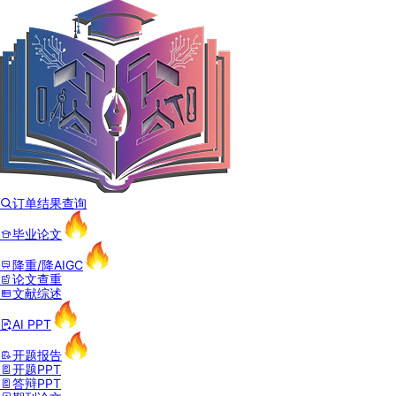
订单结果查询
毕业论文
降重/降AIGC
论文查重
文献综述
AI PPT
开题报告
开题PPT
答辩PPT