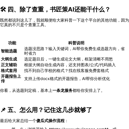
🛠️ 四、除了查重，书匠策AI还能干什么？
既然都说到这儿了，我就顺便给大家科普一下这个平台的其他功能，因为
它真的不只是个查重工具。
功能
科普说明
选题没思路？输入关键词，AI帮你免费生成选题方向，省
智能选题
时省力
大纲生成
选定题目后，一键生成论文大纲，框架清晰不用愁
正文辅助
根据大纲自动生成内容，还支持图表/公式/代码插入
格式套用
找不到自己学校的格式？找在线客服免费套格式
开题报告上
支持上传docx格式的开题报告，AI帮你分析优化
传
你看，从选题到定稿，基本上
一条龙服务
都给你安排上了。
📌 五、怎么用？记住这几步就够了
最后给大家总结一个
傻瓜式操作流程
：