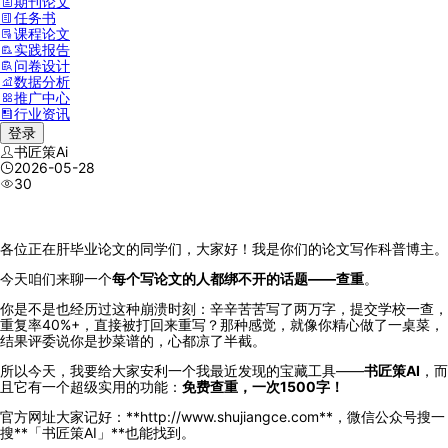
期刊论文
任务书
课程论文
实践报告
问卷设计
数据分析
推广中心
行业资讯
登录
书匠策Ai
2026-05-28
30
各位正在肝毕业论文的同学们，大家好！我是你们的论文写作科普博主。
今天咱们来聊一个
每个写论文的人都绑不开的话题——查重
。
你是不是也经历过这种崩溃时刻：辛辛苦苦写了两万字，提交学校一查，
重复率40%+，直接被打回来重写？那种感觉，就像你精心做了一桌菜，
结果评委说你是抄菜谱的，心都凉了半截。
所以今天，我要给大家安利一个我最近发现的宝藏工具——
书匠策AI
，而
且它有一个超级实用的功能：
免费查重，一次1500字！
官方网址大家记好：**http://www.shujiangce.com**，微信公众号搜一
搜**「书匠策AI」**也能找到。