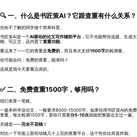
🔍 一、什么是书匠策AI？它跟查重有什么关系？
先给不了解的同学做个简单科普。
书匠策AI是一个
AI驱动的论文写作辅助平台
，它不光能帮你选题、生成大
纲、写正文，还内置了
查重功能
。
重点来了——它的查重是
免费的
，而且单次支持
1500字
的检测量。
你可能会问：免费的查重，能准吗？
这就是我今天要重点讲的。
✅ 二、免费查重1500字，够用吗？
咱们来算一笔账。
一篇本科毕业论文，一般要求8000-15000字。如果你用书匠策AI的免费
查重，每次检测1500字，那你只需要
分5-10次
就能把整篇论文过一遍。
关键是——
完全不花钱！
对比一下市面上那些动辄几十上百的查重平台，这个性价比简直炸裂。